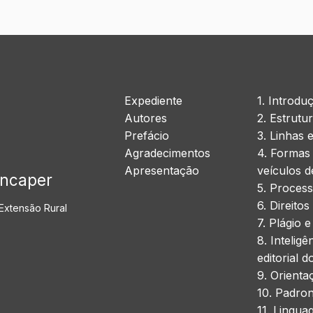
Expediente
1. Introdu
Autores
2. Estrutu
Prefácio
3. Linhas e
Agradecimentos
4. Formas 
Apresentação
veículos d
Incaper
5. Process
6. Direitos
 Extensão Rural
7. Plágio 
8. Inteligê
editorial 
9. Orient
10. Padron
11. Lingua