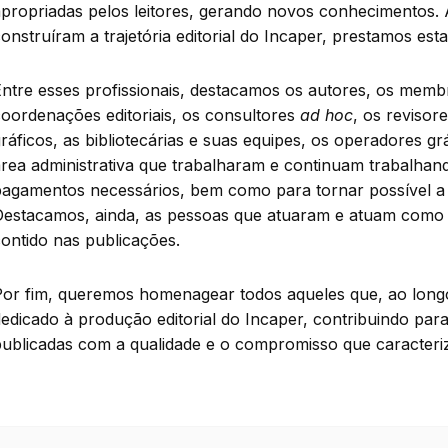
propriadas pelos leitores, gerando novos conhecimentos. 
onstruíram a trajetória editorial do Incaper, prestamos e
ntre esses profissionais, destacamos os autores, os membr
oordenações editoriais, os consultores
ad hoc
, os revisor
ráficos, as bibliotecárias e suas equipes, os operadores gr
rea administrativa que trabalharam e continuam trabalhand
agamentos necessários, bem como para tornar possível a di
Destacamos, ainda, as pessoas que atuaram e atuam como 
ontido nas publicações.
Por fim, queremos homenagear todos aqueles que, ao longo
edicado à produção editorial do Incaper, contribuindo par
ublicadas com a qualidade e o compromisso que caracteriz