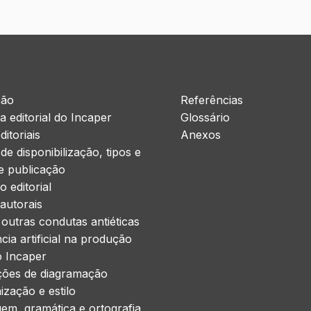
ção
Referências
ra editorial do Incaper
Glossário
ditoriais
Anexos
de disponibilização, tipos e
e publicação
o editorial
 autorais
e outras condutas antiéticas
ncia artificial na produção
do Incaper
ações de diagramação
ização e estilo
gem, gramática e ortografia