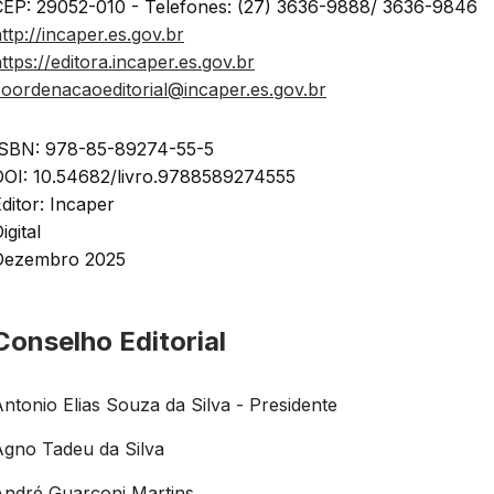
CEP: 29052-010 - Telefones: (27) 3636-9888/ 3636-9846
ttp://incaper.es.gov.br
ttps://editora.incaper.es.gov.br
oordenacaoeditorial@incaper.es.gov.br
ISBN: 978-85-89274-55-5
DOI: 10.54682/livro.9788589274555
ditor: Incaper
igital
Dezembro 2025
Conselho Editorial
ntonio Elias Souza da Silva - Presidente
Agno Tadeu da Silva
André Guarçoni Martins