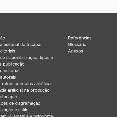
ção
Referências
ra editorial do Incaper
Glossário
ditoriais
Anexos
de disponibilização, tipos e
e publicação
o editorial
 autorais
e outras condutas antiéticas
ncia artificial na produção
do Incaper
ações de diagramação
ização e estilo
gem, gramática e ortografia