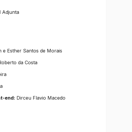
l Adjunta
n e Esther Santos de Morais
Roberto da Costa
ira
ta
nt-end:
Dirceu Flavio Macedo