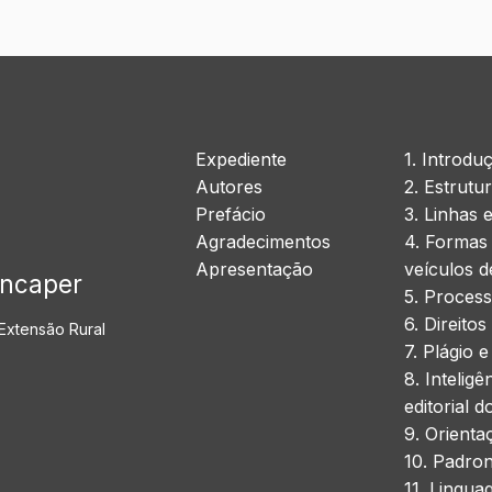
Expediente
1. Introdu
Autores
2. Estrutu
Prefácio
3. Linhas e
Agradecimentos
4. Formas 
Apresentação
veículos d
Incaper
5. Process
6. Direitos
 Extensão Rural
7. Plágio 
8. Inteligê
editorial 
9. Orient
10. Padron
11. Lingua