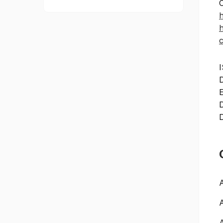
h
h
c
E
D
A